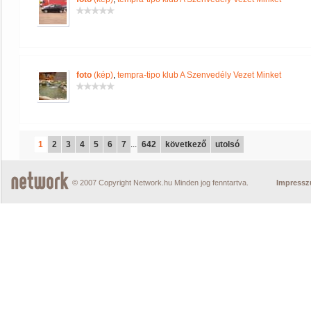
foto
(kép)
,
tempra-tipo klub A Szenvedély Vezet Minket
1
2
3
4
5
6
7
...
642
következő
utolsó
© 2007 Copyright Network.hu Minden jog fenntartva.
Impress