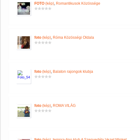
FOTO
(kép)
,
Romantikusok Közössége
foto
(kép)
,
Róma Közösségi Oldala
foto
(kép)
,
Balaton rajongok klubja
foto
(kép)
,
ROMA VILÁG
foto
(kép)
,
tempra-tipo klub A Szenvedély Vezet Minket