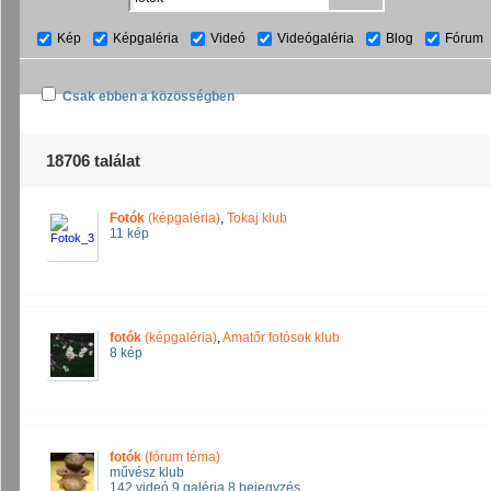
Kép
Képgaléria
Videó
Videógaléria
Blog
Fórum
Csak ebben a közösségben
18706 találat
Fotók
(képgaléria)
,
Tokaj klub
11 kép
fotók
(képgaléria)
,
Amatőr fotósok klub
8 kép
fotók
(fórum téma)
művész klub
142 videó
,
9 galéria
,
8 bejegyzés