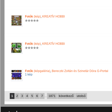
Fotók
(kép)
,
KREATÍV HOBBI
Fotók
(kép)
,
KREATÍV HOBBI
Fotók
(képgaléria)
,
Bereczki Zoltán és Szinetár Dóra G-Portal
1 kép
1
2
3
4
5
6
7
...
1871
következő
utolsó