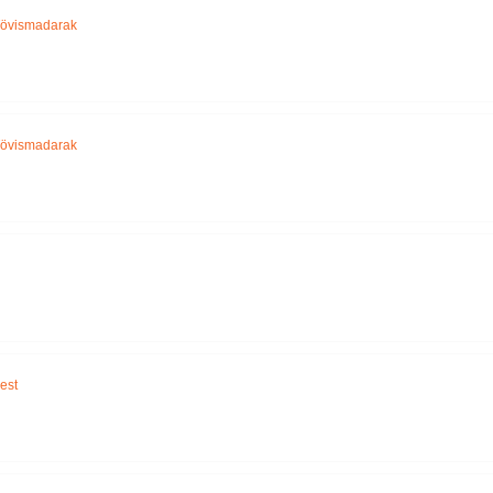
Tövismadarak
Tövismadarak
est