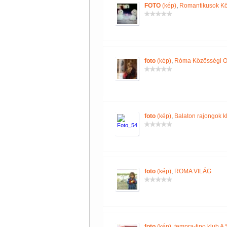
FOTO
(kép)
,
Romantikusok K
foto
(kép)
,
Róma Közösségi O
foto
(kép)
,
Balaton rajongok k
foto
(kép)
,
ROMA VILÁG
foto
(kép)
,
tempra-tipo klub A