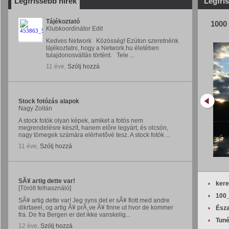
Legfrissebb hírek
Legfri
Tájékoztató
1000
Klubkoordinátor Edit
Kedves Network Közösség! Ezúton szeretnénk
tájékoztatni, hogy a Network.hu életében
tulajdonosváltás történt. Tele ...
11 éve,
Szólj hozzá
Stock fotózás alapok
Nagy Zoltán
A stock fotók olyan képek, amiket a fotós nem
megrendelésre készít, hanem előre legyárt, és olcsón,
nagy tömegek számára elérhetővé tesz. A stock fotók ...
11 éve,
Szólj hozzá
SÃ¥ artig dette var!
kere
[Törölt felhasználó]
100
SÃ¥ artig dette var! Jeg syns det er sÃ¥ flott med andre
dikrtaeel, og artig Ã¥ prÃ¸ve Ã¥ finne ut hvor de kommer
Észa
fra. De fra Bergen er det ikke vanskelig...
Tuné
12 éve,
Szólj hozzá