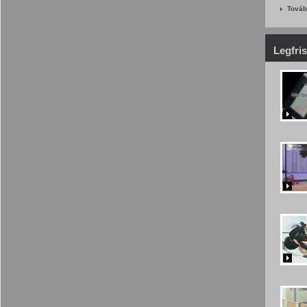
Továb
Legfri