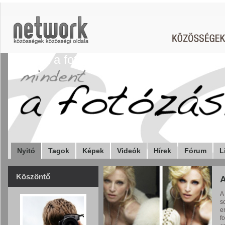
Mindent a fotózásról
Nyitó
Tagok
Képek
Videók
Hírek
Fórum
L
Köszöntő
A
A
s
e
f