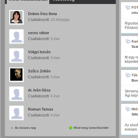
FO
cric
Dobos Írisz Ilona
Csatlakozott:
10 hónapja
Riportv
Főiskol
veres viktor
Csatlakozott:
3 éve
Kar
Sza
Völgyi István
Itt egy
Csatlakozott:
3 éve
képeite
Szűcs Zoltán
Tél
Csatlakozott:
3 éve
Bor
dr. Iván Géza
Verseny
Ági képv
Csatlakozott:
4 éve
Roman Tamas
Mió
Sill
Csatlakozott:
4 éve
Az elso
Az összes tag
Hívd meg ismerőseidet
evesen.