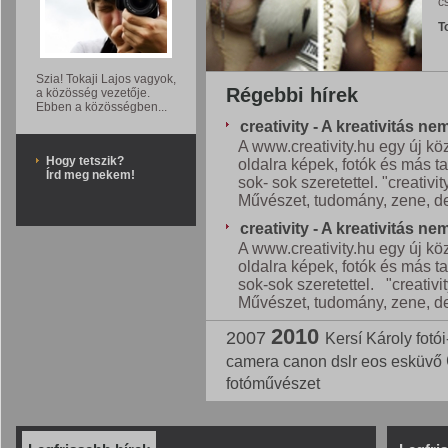
c
T
Szia! Tokaji Lajos vagyok,
Régebbi hírek
a közösség vezetője.
Ebben a közösségben...
creativity - A kreativitás ne
A www.creativity.hu egy új kö
Hogy tetszik?
oldalra képek, fotók és más ta
Írd meg nekem!
sok- sok szeretettel. "creativit
Művészet, tudomány, zene, des
creativity - A kreativitás ne
A www.creativity.hu egy új kö
oldalra képek, fotók és más ta
sok-sok szeretettel. "creativi
Művészet, tudomány, zene, des
2010
2007
Kersí Károly fotó
camera
canon
dslr
eos
esküvő
fotóművészet